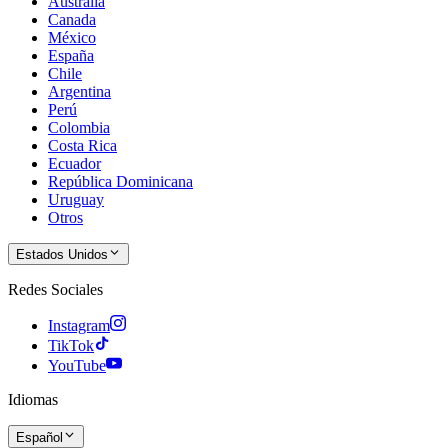
Australia
Canada
México
España
Chile
Argentina
Perú
Colombia
Costa Rica
Ecuador
República Dominicana
Uruguay
Otros
Estados Unidos
Redes Sociales
Instagram
TikTok
YouTube
Idiomas
Español