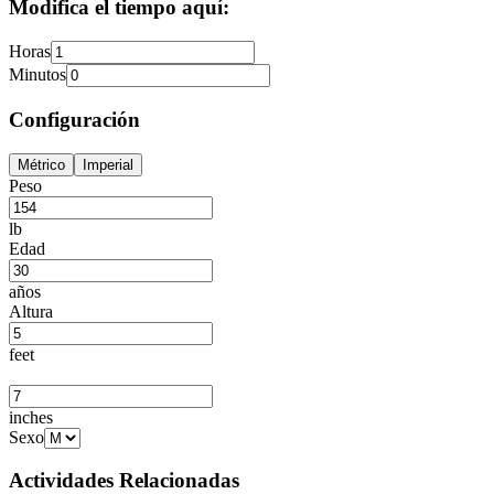
Modifica el tiempo aquí:
Horas
Minutos
Configuración
Métrico
Imperial
Peso
lb
Edad
años
Altura
feet
inches
Sexo
Actividades Relacionadas