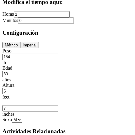
Modifica el tiempo aquí:
Horas
Minutos
Configuración
Métrico
Imperial
Peso
lb
Edad
años
Altura
feet
inches
Sexo
Actividades Relacionadas