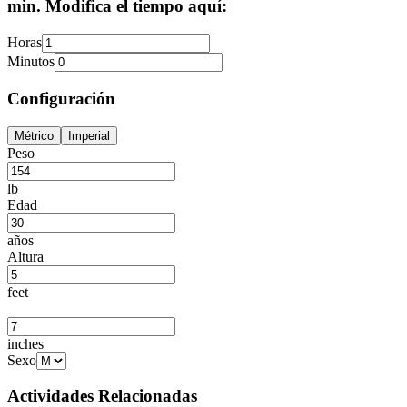
min. Modifica el tiempo aquí:
Horas
Minutos
Configuración
Métrico
Imperial
Peso
lb
Edad
años
Altura
feet
inches
Sexo
Actividades Relacionadas