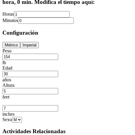
hora, 0 min. Modifica el tiempo aquí:
Horas
Minutos
Configuración
Métrico
Imperial
Peso
lb
Edad
años
Altura
feet
inches
Sexo
Actividades Relacionadas