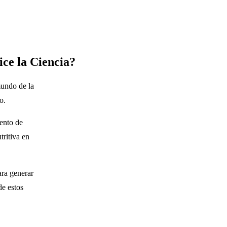
ce la Ciencia?
mundo de la
so.
ento de
tritiva en
ara generar
de estos