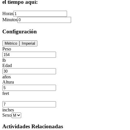
el tiempo aquí:
Horas
Minutos
Configuración
Métrico
Imperial
Peso
lb
Edad
años
Altura
feet
inches
Sexo
Actividades Relacionadas