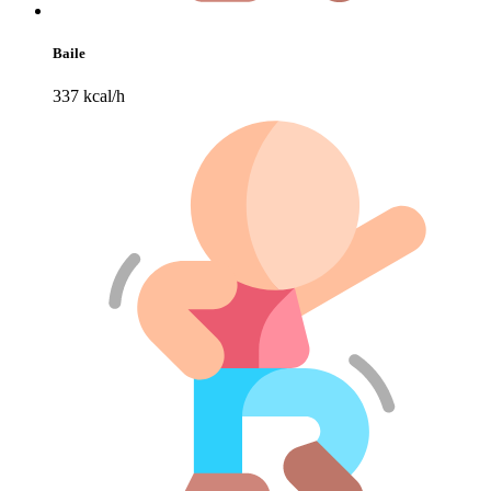
Baile
337 kcal/h