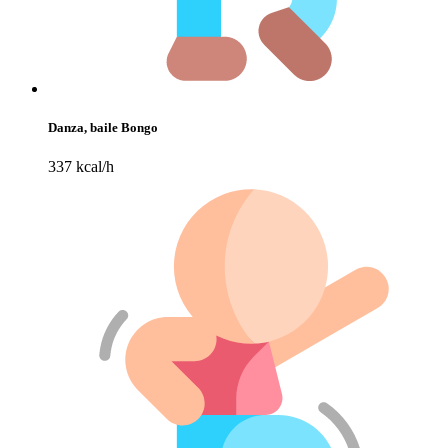
Danza, baile Bongo
337 kcal/h