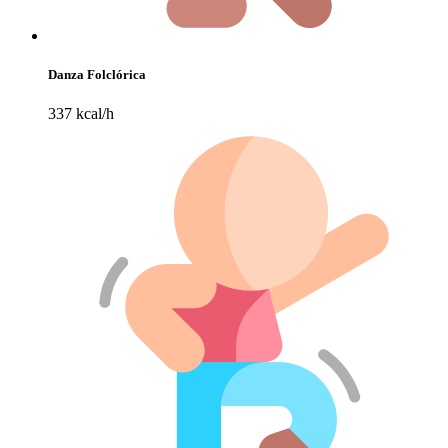
Danza Folclórica
337 kcal/h