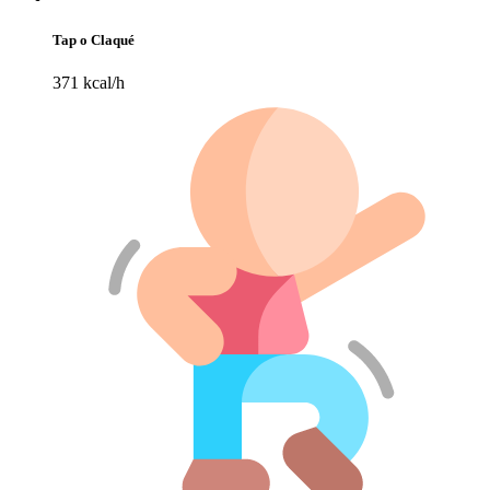
Tap o Claqué
371 kcal/h