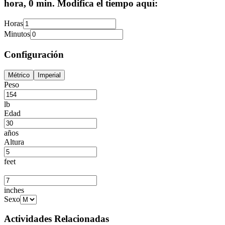
hora, 0 min. Modifica el tiempo aquí:
Horas
Minutos
Configuración
Métrico
Imperial
Peso
lb
Edad
años
Altura
feet
inches
Sexo
Actividades Relacionadas