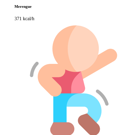
Merengue
371 kcal/h