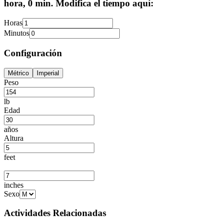
hora, 0 min. Modifica el tiempo aquí:
Horas
Minutos
Configuración
Métrico
Imperial
Peso
lb
Edad
años
Altura
feet
inches
Sexo
Actividades Relacionadas