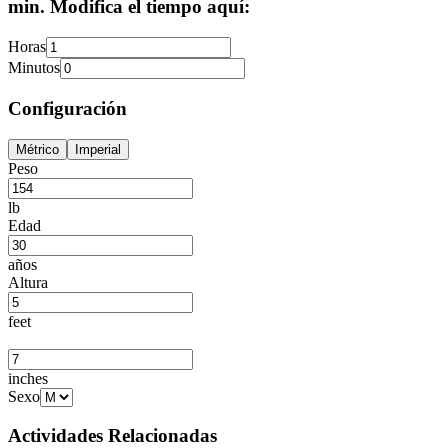
min. Modifica el tiempo aquí:
Horas
Minutos
Configuración
Métrico
Imperial
Peso
lb
Edad
años
Altura
feet
inches
Sexo
Actividades Relacionadas