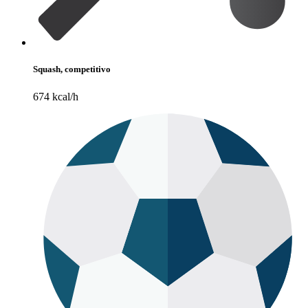
Squash, competitivo
674 kcal/h