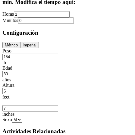
min. Modifica el tiempo aquí:
Horas
Minutos
Configuración
Métrico
Imperial
Peso
lb
Edad
años
Altura
feet
inches
Sexo
Actividades Relacionadas