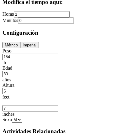
Modifica el tiempo aquí:
Horas
Minutos
Configuración
Métrico
Imperial
Peso
lb
Edad
años
Altura
feet
inches
Sexo
Actividades Relacionadas