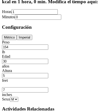
kcal en 1 hora, 0 min. Modifica el tiempo aquí:
Horas
Minutos
Configuración
Métrico
Imperial
Peso
lb
Edad
años
Altura
feet
inches
Sexo
Actividades Relacionadas