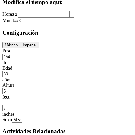
Modifica el tiempo aquí:
Horas
Minutos
Configuración
Métrico
Imperial
Peso
lb
Edad
años
Altura
feet
inches
Sexo
Actividades Relacionadas