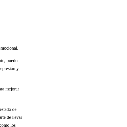
emocional.
nte, pueden
depresión y
ara mejorar
 estado de
rte de llevar
 como los