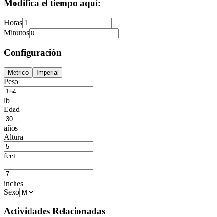
Modifica el tiempo aquí:
Horas
Minutos
Configuración
Métrico
Imperial
Peso
lb
Edad
años
Altura
feet
inches
Sexo
Actividades Relacionadas