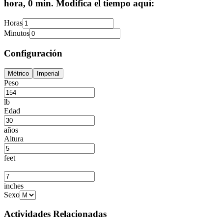
hora, 0 min. Modifica el tiempo aquí:
Horas
Minutos
Configuración
Métrico
Imperial
Peso
lb
Edad
años
Altura
feet
inches
Sexo
Actividades Relacionadas