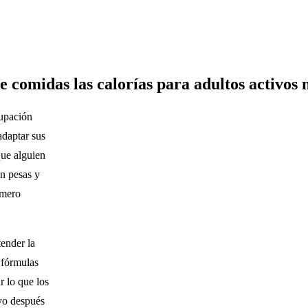
e comidas las calorías para adultos activos
cupación
adaptar sus
que alguien
n pesas y
úmero
ender la
 fórmulas
r lo que los
ivo después