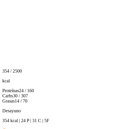
354 / 2500
kcal
Proteínas
24 / 160
Carbs
30 / 307
Grasas
14 / 70
Desayuno
354 kcal | 24 P | 31 C | 5F