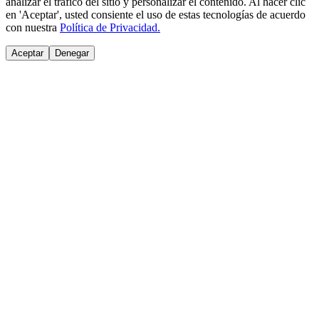
analizar el tráfico del sitio y personalizar el contenido. Al hacer clic
en 'Aceptar', usted consiente el uso de estas tecnologías de acuerdo
con nuestra
Política de Privacidad.
Aceptar
Denegar