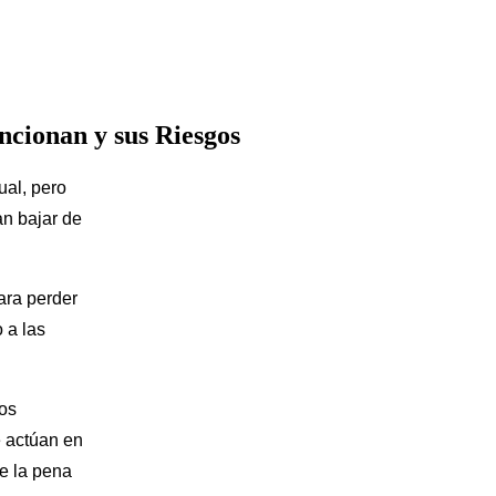
cionan y sus Riesgos
ual, pero
an bajar de
ara perder
 a las
sos
e actúan en
le la pena