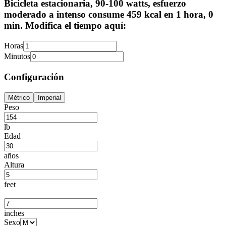
Bicicleta estacionaria, 90-100 watts, esfuerzo
moderado a intenso consume 459 kcal en 1 hora, 0
min. Modifica el tiempo aquí:
Horas
Minutos
Configuración
Métrico
Imperial
Peso
lb
Edad
años
Altura
feet
inches
Sexo