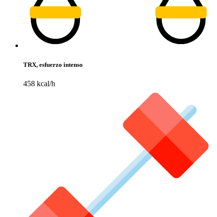
TRX, esfuerzo intenso
458 kcal/h